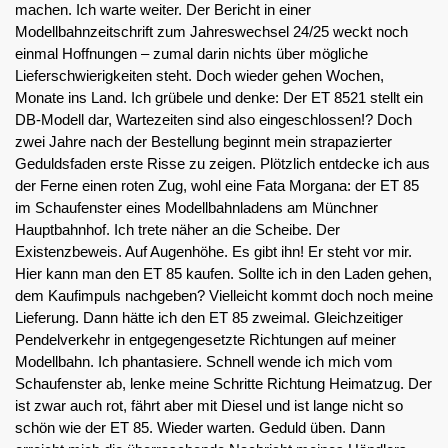
machen. Ich warte weiter. Der Bericht in einer
Modellbahnzeitschrift zum Jahreswechsel 24/25 weckt noch
einmal Hoffnungen – zumal darin nichts über mögliche
Lieferschwierigkeiten steht. Doch wieder gehen Wochen,
Monate ins Land. Ich grübele und denke: Der ET 8521 stellt ein
DB-Modell dar, Wartezeiten sind also eingeschlossen!? Doch
zwei Jahre nach der Bestellung beginnt mein strapazierter
Geduldsfaden erste Risse zu zeigen. Plötzlich entdecke ich aus
der Ferne einen roten Zug, wohl eine Fata Morgana: der ET 85
im Schaufenster eines Modellbahnladens am Münchner
Hauptbahnhof. Ich trete näher an die Scheibe. Der
Existenzbeweis. Auf Augenhöhe. Es gibt ihn! Er steht vor mir.
Hier kann man den ET 85 kaufen. Sollte ich in den Laden gehen,
dem Kaufimpuls nachgeben? Vielleicht kommt doch noch meine
Lieferung. Dann hätte ich den ET 85 zweimal. Gleichzeitiger
Pendelverkehr in entgegengesetzte Richtungen auf meiner
Modellbahn. Ich phantasiere. Schnell wende ich mich vom
Schaufenster ab, lenke meine Schritte Richtung Heimatzug. Der
ist zwar auch rot, fährt aber mit Diesel und ist lange nicht so
schön wie der ET 85. Wieder warten. Geduld üben. Dann