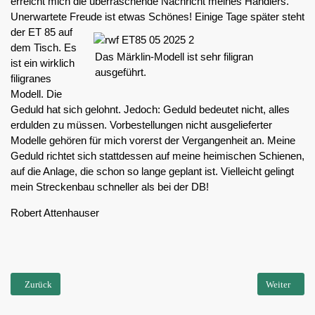
erreicht mich die überraschende Nachricht meines Händlers.
Unerwartete Freude ist etwas Schönes! Einige Tage später steht
der ET 85 auf
dem Tisch. Es
Das Märklin-Modell ist sehr filigran
ist ein wirklich
ausgeführt.
filigranes
Modell. Die
Geduld hat sich gelohnt. Jedoch: Geduld bedeutet nicht, alles
erdulden zu müssen. Vorbestellungen nicht ausgelieferter
Modelle gehören für mich vorerst der Vergangenheit an. Meine
Geduld richtet sich stattdessen auf meine heimischen Schienen,
auf die Anlage, die schon so lange geplant ist. Vielleicht gelingt
mein Streckenbau schneller als bei der DB!
Robert Attenhauser
Vorheriger Beitrag: Grundlage: Die Wahl der Spurweite
Nächster Bei
Zurück
Weiter